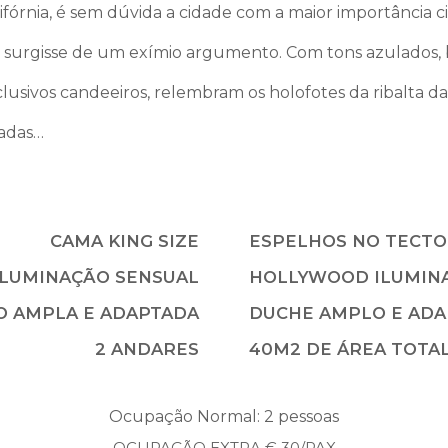
alifórnia, é sem dúvida a cidade com a maior importância 
surgisse de um exímio argumento. Com tons azulados, br
lusivos candeeiros, relembram os holofotes da ribalta d
fadas…
CAMA KING SIZE
ESPELHOS NO TECTO
ILUMINAÇÃO SENSUAL
HOLLYWOOD ILUMIN
O AMPLA E ADAPTADA
DUCHE AMPLO E AD
2 ANDARES
40M2 DE ÁREA TOTA
Ocupação Normal: 2 pessoas
OCUPAÇÃO EXTRA € 30/PAX