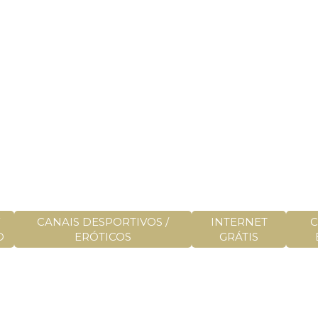
CANAIS DESPORTIVOS /
INTERNET
C
D
ERÓTICOS
GRÁTIS