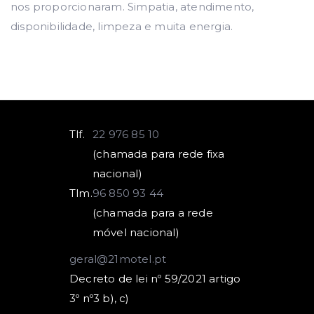
nos proporcionaram. Simpatia, atendimento,
disponibilidade, limpeza e muita energia.
Tlf.
22 976 85 10
(chamada para rede fixa
nacional)
Tlm.
96 850 93 44
(chamada para a rede
móvel nacional)
geral@21motel.pt
Decreto de lei nº 59/2021 artigo
3º nº3 b), c)